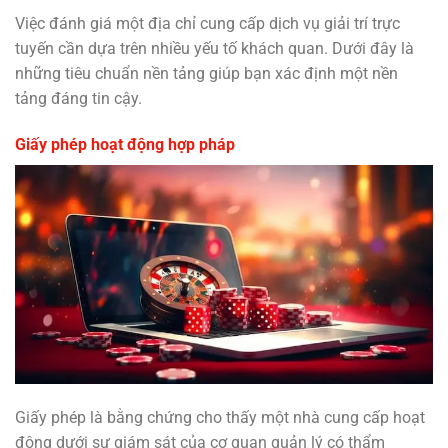
Việc đánh giá một địa chỉ cung cấp dịch vụ giải trí trực
tuyến cần dựa trên nhiều yếu tố khách quan. Dưới đây là
những tiêu chuẩn nền tảng giúp bạn xác định một nền
tảng đáng tin cậy.
Giấy phép hoạt động hợp pháp
Giấy phép là bằng chứng cho thấy một nhà cung cấp hoạt
động dưới sự giám sát của cơ quan quản lý có thẩm