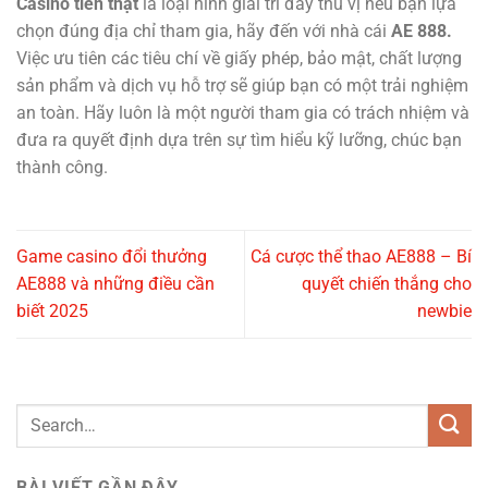
Casino tiền thật
là loại hình giải trí đầy thú vị nếu bạn lựa
chọn đúng địa chỉ tham gia, hãy đến với nhà cái
AE 888.
Việc ưu tiên các tiêu chí về giấy phép, bảo mật, chất lượng
sản phẩm và dịch vụ hỗ trợ sẽ giúp bạn có một trải nghiệm
an toàn. Hãy luôn là một người tham gia có trách nhiệm và
đưa ra quyết định dựa trên sự tìm hiểu kỹ lưỡng, chúc bạn
thành công.
Game casino đổi thưởng
Cá cược thể thao AE888 – Bí
AE888 và những điều cần
quyết chiến thắng cho
biết 2025
newbie
BÀI VIẾT GẦN ĐÂY