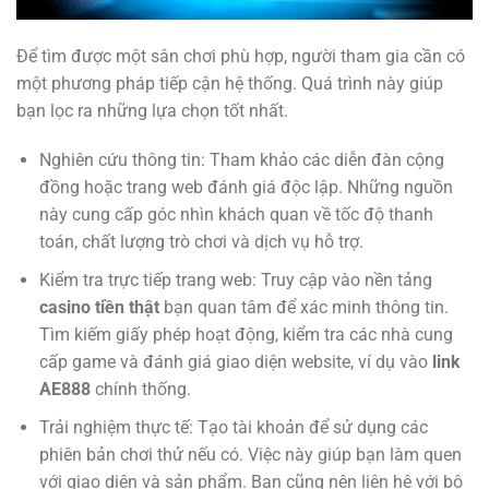
Để tìm được một sân chơi phù hợp, người tham gia cần có
một phương pháp tiếp cận hệ thống. Quá trình này giúp
bạn lọc ra những lựa chọn tốt nhất.
Nghiên cứu thông tin: Tham khảo các diễn đàn cộng
đồng hoặc trang web đánh giá độc lập. Những nguồn
này cung cấp góc nhìn khách quan về tốc độ thanh
toán, chất lượng trò chơi và dịch vụ hỗ trợ.
Kiểm tra trực tiếp trang web: Truy cập vào nền tảng
casino tiền thật
bạn quan tâm để xác minh thông tin.
Tìm kiếm giấy phép hoạt động, kiểm tra các nhà cung
cấp game và đánh giá giao diện website, ví dụ vào
link
AE888
chính thống.
Trải nghiệm thực tế: Tạo tài khoản để sử dụng các
phiên bản chơi thử nếu có. Việc này giúp bạn làm quen
với giao diện và sản phẩm. Bạn cũng nên liên hệ với bộ