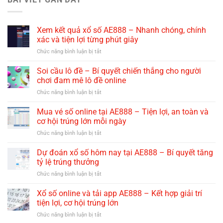
Xem kết quả xổ số AE888 – Nhanh chóng, chính
xác và tiện lợi từng phút giây
Chức năng bình luận bị tắt
ở
Xem
kết
Soi cầu lô đề – Bí quyết chiến thắng cho người
quả
chơi đam mê lô đề online
xổ
Chức năng bình luận bị tắt
ở
số
Soi
AE888
cầu
Mua vé số online tại AE888 – Tiện lợi, an toàn và
–
lô
Nhanh
cơ hội trúng lớn mỗi ngày
đề
chóng,
Chức năng bình luận bị tắt
ở
–
chính
Mua
Bí
xác
vé
Dự đoán xổ số hôm nay tại AE888 – Bí quyết tăng
quyết
và
số
chiến
tỷ lệ trúng thưởng
tiện
online
thắng
lợi
Chức năng bình luận bị tắt
ở
tại
cho
từng
Dự
AE888
người
phút
đoán
Xổ số online và tải app AE888 – Kết hợp giải trí
–
chơi
giây
xổ
Tiện
tiện lợi, cơ hội trúng lớn
đam
số
lợi,
mê
Chức năng bình luận bị tắt
ở
hôm
an
lô