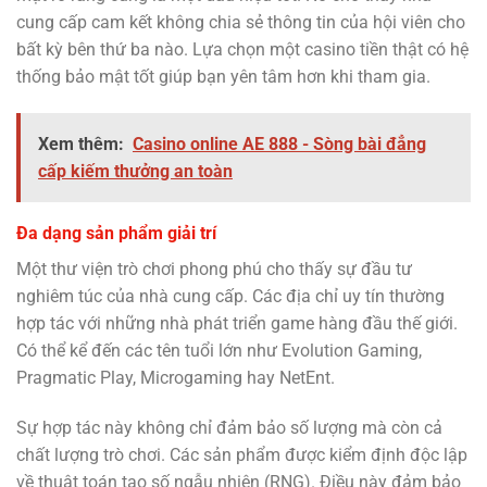
cung cấp cam kết không chia sẻ thông tin của hội viên cho
bất kỳ bên thứ ba nào. Lựa chọn một casino tiền thật có hệ
thống bảo mật tốt giúp bạn yên tâm hơn khi tham gia.
Xem thêm:
Casino online AE 888 - Sòng bài đẳng
cấp kiếm thưởng an toàn
Đa dạng sản phẩm giải trí
Một thư viện trò chơi phong phú cho thấy sự đầu tư
nghiêm túc của nhà cung cấp. Các địa chỉ uy tín thường
hợp tác với những nhà phát triển game hàng đầu thế giới.
Có thể kể đến các tên tuổi lớn như Evolution Gaming,
Pragmatic Play, Microgaming hay NetEnt.
Sự hợp tác này không chỉ đảm bảo số lượng mà còn cả
chất lượng trò chơi. Các sản phẩm được kiểm định độc lập
về thuật toán tạo số ngẫu nhiên (RNG). Điều này đảm bảo