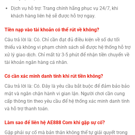
Dịch vụ hỗ trợ: Trang chính hãng phục vụ 24/7, khi
khách hàng liên hệ sẽ được hỗ trợ ngay.
Tiền nạp vào tài khoản có thể rút về không?
Câu trả lời là: Có. Chỉ cần đạt đủ điều kiện về số dư tối
thiểu và không vi phạm chính sách sẽ được hệ thống hỗ trợ
xử lý giao dịch. Chỉ mất từ 3-5 phút để nhận tiền chuyển về
tài khoản ngân hàng cá nhân.
Có cần xác minh danh tính khi rút tiền không?
Câu trả lời là: Có. Đây là yêu cầu bắt buộc để đảm bảo bảo
mật và ngăn chặn hành vi gian lận. Người chơi cần cung
cấp thông tin theo yêu cầu để hệ thống xác minh danh tính
và hỗ trợ thanh toán.
Làm sao để liên hệ AE888 Com khi gặp sự cố?
Gặp phải sự cố mà bản thân không thể tự giải quyết trong