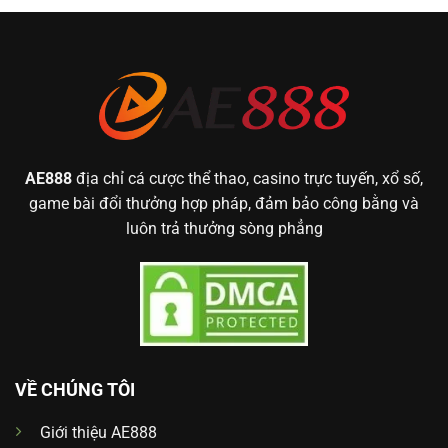
AE888
địa chỉ cá cược thể thao, casino trực tuyến, xổ số,
game bài đổi thưởng hợp pháp, đảm bảo công bằng và
luôn trả thưởng sòng phẳng
VỀ CHÚNG TÔI
Giới thiệu AE888