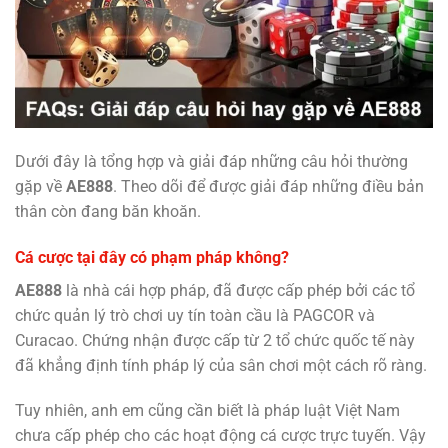
Dưới đây là tổng hợp và giải đáp những câu hỏi thường
gặp về
AE888
. Theo dõi để được giải đáp những điều bản
thân còn đang băn khoăn.
Cá cược tại đây có phạm pháp không?
AE888
là nhà cái hợp pháp, đã được cấp phép bởi các tổ
chức quản lý trò chơi uy tín toàn cầu là PAGCOR và
Curacao. Chứng nhận được cấp từ 2 tổ chức quốc tế này
đã khẳng định tính pháp lý của sân chơi một cách rõ ràng.
Tuy nhiên, anh em cũng cần biết là pháp luật Việt Nam
chưa cấp phép cho các hoạt động cá cược trực tuyến. Vậy