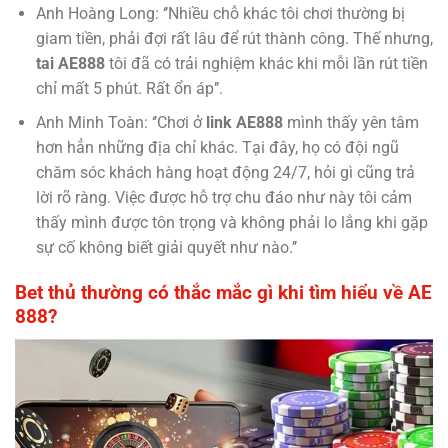
Anh Hoàng Long: ‘’Nhiều chỗ khác tôi chơi thường bị
giam tiền, phải đợi rất lâu để rút thành công. Thế nhưng,
tai AE888
tôi đã có trải nghiệm khác khi mỗi lần rút tiền
chỉ mất 5 phút. Rất ổn áp’’.
Anh Minh Toàn: ‘’Chơi ở
link AE888
mình thấy yên tâm
hơn hẳn những địa chỉ khác. Tại đây, họ có đội ngũ
chăm sóc khách hàng hoạt động 24/7, hỏi gì cũng trả
lời rõ ràng. Việc được hỗ trợ chu đáo như này tôi cảm
thấy mình được tôn trọng và không phải lo lắng khi gặp
sự cố không biết giải quyết như nào.’’
Bet thủ thường có thắc mắc gì khi tìm hiểu về AE
888?