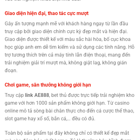
Giao diện hiện đại, thao tác cực mượt
Gây ấn tượng mạnh mẽ với khách hàng ngay từ lần đầu
truy cập bởi giao diện chính cực kỳ đẹp mắt và hiện đại.
Giao diện được thiết kế với màu sắc hài hòa, bố cục khoa
học giúp anh em dễ tìm kiếm và sử dụng các tính năng. Hỗ
trợ tương thích trên cả máy tính lẫn điện thoại, mang đến
trải nghiệm giải trí mượt mà, không giật lag, không gián
đoạn.
Chơi game, săn thưởng không giới hạn
Truy cập
link AE888
, bet thủ được trực tiếp trải nghiệm kho
game với hơn 1000 sản phẩm không giới hạn. Từ casino
online mô tả sòng bài chân thực cho đến cá cược thể thao,
slot game hay xổ số, bắn cá,… đều có đủ.
Toàn bộ sản phẩm tại đây không chỉ có thiết kế đẹp mắt