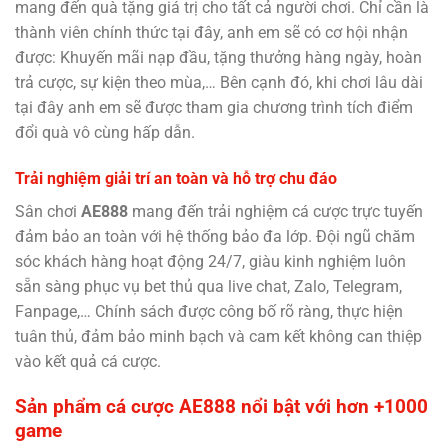
mang đến quà tặng giá trị cho tất cả người chơi. Chỉ cần là
thành viên chính thức tại đây, anh em sẽ có cơ hội nhận
được: Khuyến mãi nạp đầu, tặng thưởng hàng ngày, hoàn
trả cược, sự kiện theo mùa,… Bên cạnh đó, khi chơi lâu dài
tại đây anh em sẽ được tham gia chương trình tích điểm
đổi quà vô cùng hấp dẫn.
Trải nghiệm giải trí an toàn và hỗ trợ chu đáo
Sân chơi
AE888
mang đến trải nghiệm cá cược trực tuyến
đảm bảo an toàn với hệ thống bảo đa lớp. Đội ngũ chăm
sóc khách hàng hoạt động 24/7, giàu kinh nghiệm luôn
sẵn sàng phục vụ bet thủ qua live chat, Zalo, Telegram,
Fanpage,… Chính sách được công bố rõ ràng, thực hiện
tuân thủ, đảm bảo minh bạch và cam kết không can thiệp
vào kết quả cá cược.
Sản phẩm cá cược
AE888
nổi bật với hơn +1000
game