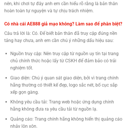
nên, khi chơi tự đây anh em cần hiểu rõ rằng là bản thân
hoàn toàn tự nguyện và tự chịu trách nhiệm.
Có nhà cái AE888 giả mạo không? Làm sao để phân biệt?
Câu trả lời là: Có. Để biết bản thân đã truy cập đúng nền
tảng hay chưa, anh em cần chú ý những dấu hiệu sau:
Nguồn truy cập: Nên truy cập từ nguồn uy tín tại trang
chủ chính thức hoặc lấy từ CSKH để đảm bảo có trải
nghiệm tốt.
Giao diện: Chú ý quan sát giao diện, bởi vì trang chính
hãng thường có thiết kế đẹp, logo sắc nét, bố cục sắp
xếp gọn gàng.
Không yêu cầu tải: Trang web hoặc ứng dụng chính
hãng không đưa ra yêu cầu tải từ nguồn lạ.
Quảng cáo: Trang chính hãng không hiển thị quảng cáo
nhảy lộn xộn.