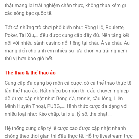
thật mang lại trải nghiệm chân thực, không thua kém gì
các sòng bạc quốc tế.
Tất cả những trò chơi phổ biến như: Rồng Hổ, Roulette,
Poker, Tài Xỉu,… đều được cung cấp đầy đủ. Nền tảng kết
nối với nhiều sảnh casino nổi tiếng tại châu Á và châu Âu
mang đến cho anh em nhiều sự lựa chọn và trải nghiệm
thú vị hơn bao giờ hết.
Thể thao & thể thao ảo
Cung cấp đa dạng bộ môn cá cược, có cả thể thao thực tế
lẫn thể thao ảo. Rất nhiều bộ môn thi đấu chuyên nghiệp
đã được cập nhật như: Bóng đá, tennis, cầu lông, Liên
Minh Huyền Thoại, PUBG,…. Hình thức cược đa dạng với
nhiều loại như: Kèo chấp, tài xỉu, tỷ số, thẻ phạt,…
Hệ thống cung cấp tỷ lệ cược cao được cập nhật nhanh
chóng theo thời gian thi đấu thực tế. Hỗ trợ livestream trực