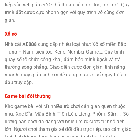
tiếp sắc nét giúp cược thủ thuận tiện mọi lúc, mọi nơi. Quy
trình đặt cược cực nhanh gọn với quy trình vô cùng đơn
giản.
Xổ số
Nhà cái
AE888
cung cấp nhiều loại như: Xổ số miền Bắc –
Trung – Nam, siêu tốc, Keno, Number Game,… Quy trình
quay số tổ chức công khai, đảm bảo minh bạch và trả
thưởng sòng phẳng. Giao diện cược đơn giản, tính năng
nhanh nhạy giúp anh em dễ dàng mua vé số ngay từ lần
đầu truy cập.
Game bài đổi thưởng
Kho game bài với rất nhiều trò chơi dân gian quen thuộc
như: Xóc Đĩa, Mậu Binh, Tiến Lên, Liêng, Phỏm, Sâm,… Số
lượng bàn chơi đa dạng với nhiều mức cược từ nhỏ đến
lớn. Người chơi tham gia sẽ đối đầu trực tiếp, tạo cảm giác
kịch tính không thua kém gì so với đánh bài thực tế.