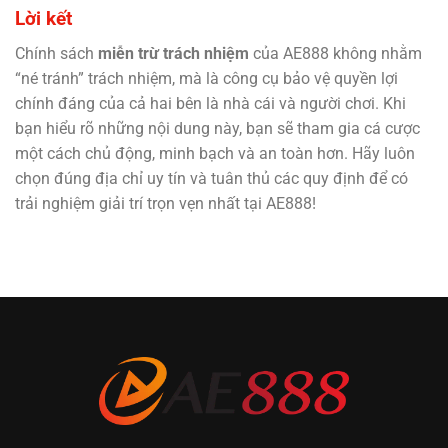
Lời kết
Chính sách
miễn trừ trách nhiệm
của AE888 không nhằm
“né tránh” trách nhiệm, mà là công cụ bảo vệ quyền lợi
chính đáng của cả hai bên là nhà cái và người chơi. Khi
bạn hiểu rõ những nội dung này, bạn sẽ tham gia cá cược
một cách chủ động, minh bạch và an toàn hơn. Hãy luôn
chọn đúng địa chỉ uy tín và tuân thủ các quy định để có
trải nghiệm giải trí trọn vẹn nhất tại AE888!