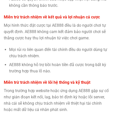
không cần thông báo trước.
Miễn trừ trách nhiệm về kết quả và lợi nhuận cá cược
Mọi hình thức đặt cược tại AE888 đều là do người chơi tự
quyết định. AE888 không cam kết đảm bảo người chơi sẽ
thắng cược hay thu lợi nhuận từ việc chơi game.
Mọi rủi ro liên quan đến tài chính đều do người dùng tự
chịu trách nhiệm.
AE888 không hỗ trợ bồi hoàn tiền đã cược trong bất kỳ
trường hợp thua lỗ nào.
Miễn trừ trách nhiệm về lỗi hệ thống và kỹ thuật
Trong trường hợp website hoặc ứng dụng AE888 gặp sự cố
như gián đoạn kết nối, lag, bảo trì định kỳ hoặc lỗi server,
nhà cái sẽ không chịu trách nhiệm về thiệt hại tài chính
hoặc mất dữ liệu cá nhân phát sinh.