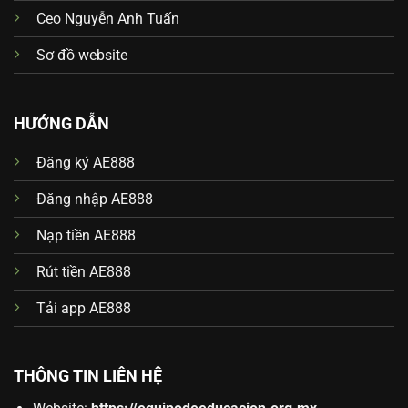
Ceo Nguyễn Anh Tuấn
Sơ đồ website
HƯỚNG DẪN
Đăng ký AE888
Đăng nhập AE888
Nạp tiền AE888
Rút tiền AE888
Tải app AE888
THÔNG TIN LIÊN HỆ