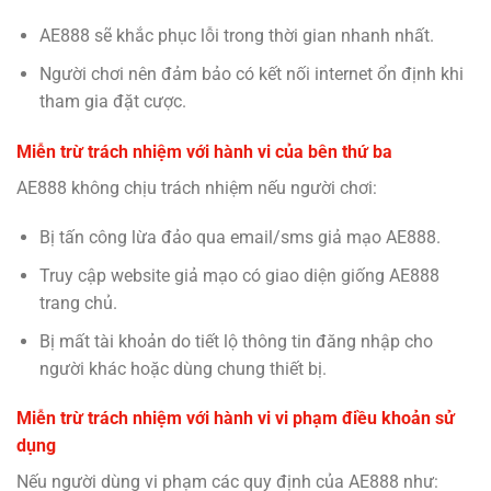
AE888 sẽ khắc phục lỗi trong thời gian nhanh nhất.
Người chơi nên đảm bảo có kết nối internet ổn định khi
tham gia đặt cược.
Miễn trừ trách nhiệm với hành vi của bên thứ ba
AE888 không chịu trách nhiệm nếu người chơi:
Bị tấn công lừa đảo qua email/sms giả mạo AE888.
Truy cập website giả mạo có giao diện giống AE888
trang chủ.
Bị mất tài khoản do tiết lộ thông tin đăng nhập cho
người khác hoặc dùng chung thiết bị.
Miễn trừ trách nhiệm với hành vi vi phạm điều khoản sử
dụng
Nếu người dùng vi phạm các quy định của AE888 như: