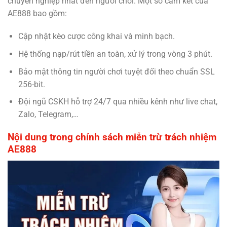
chuyên nghiệp nhất đến người chơi. Một số cam kết của
AE888 bao gồm:
Cập nhật kèo cược công khai và minh bạch.
Hệ thống nạp/rút tiền an toàn, xử lý trong vòng 3 phút.
Bảo mật thông tin người chơi tuyệt đối theo chuẩn SSL
256-bit.
Đội ngũ CSKH hỗ trợ 24/7 qua nhiều kênh như live chat,
Zalo, Telegram,…
Nội dung trong chính sách miễn trừ trách nhiệm
AE888