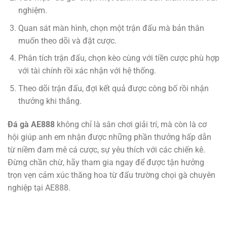
nghiệm.
Quan sát màn hình, chọn một trận đấu mà bản thân
muốn theo dõi và đặt cược.
Phân tích trận đấu, chọn kèo cùng với tiền cược phù hợp
với tài chính rồi xác nhận với hệ thống.
Theo dõi trận đấu, đợi kết quả được công bố rồi nhận
thưởng khi thắng.
Đá gà AE888
không chỉ là sân chơi giải trí, mà còn là cơ
hội giúp anh em nhận được những phần thưởng hấp dẫn
từ niềm đam mê cá cược, sự yêu thích với các chiến kê.
Đừng chần chừ, hãy tham gia ngay để được tận hưởng
trọn vẹn cảm xúc thăng hoa từ đấu trường chọi gà chuyên
nghiệp tại AE888.