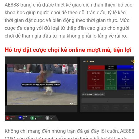
AE888 trang chủ được thiết kế giao diện thân thiện, bố cục
khoa học giúp người chơi dễ theo dõi trận đấu, tỷ lệ kèo,
thời gian đặt cược và biến động theo thời gian thực. Mức
cược đa dạng với đủ loại từ thấp đến cao giúp cho người
chơi dễ tham gia đầu tư mà không phải lo lắng về rủi ro.
Hỗ trợ đặt cược chọi kê online mượt mà, tiện lợi
Không chỉ mang đến những trận đá gà đầy lôi cuốn, AE888
COM còn đầu tư mạnh mẽ vào hệ thống hỗ trợ đặt cược.