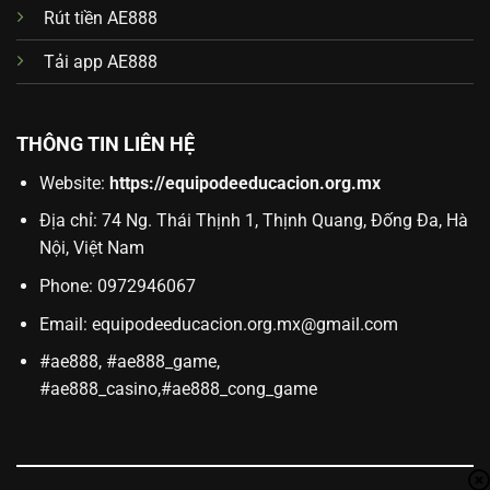
Rút tiền AE888
Tải app AE888
THÔNG TIN LIÊN HỆ
Website:
https://equipodeeducacion.org.mx
Địa chỉ: 74 Ng. Thái Thịnh 1, Thịnh Quang, Đống Đa, Hà
Nội, Việt Nam
Phone: 0972946067
Email:
equipodeeducacion.org.mx@gmail.com
#ae888, #ae888_game,
#ae888_casino,#ae888_cong_game