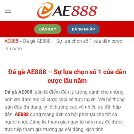
Bỏ
qua
nội
dung
ĐĂNG KÝ
ĐĂNG NHẬP
AE888
»
Đá gà AE888 – Sự lựa chọn số 1 của dân cược
lâu năm
Đá gà AE888 – Sự lựa chọn số 1 của dân
cược lâu năm
Đá gà AE888
luôn là điểm đến lý tưởng dành cho những
anh em đam mê cá cược chọi kê trực tuyến. Với hệ thống
trận đấu đa dạng, tỷ lệ thưởng cao và nhiều ưu đãi hấp
dẫn,
AE888
đang mang đến cơ hội phát tài cho tất cả
người chơi. Đăng ký tham gia ngay từ hôm nay để được
trực tiếp tham gia trường gà sôi động, kịch tính.