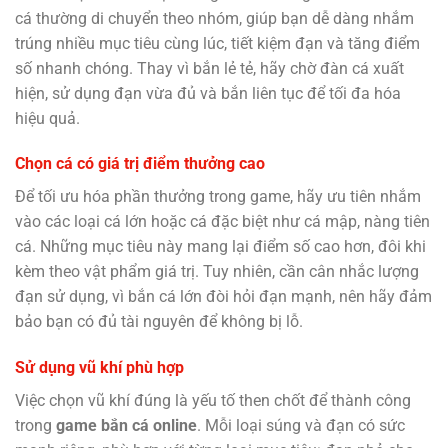
cá thường di chuyển theo nhóm, giúp bạn dễ dàng nhắm
trúng nhiều mục tiêu cùng lúc, tiết kiệm đạn và tăng điểm
số nhanh chóng. Thay vì bắn lẻ tẻ, hãy chờ đàn cá xuất
hiện, sử dụng đạn vừa đủ và bắn liên tục để tối đa hóa
hiệu quả.
Chọn cá có giá trị điểm thưởng cao
Để tối ưu hóa phần thưởng trong game, hãy ưu tiên nhắm
vào các loại cá lớn hoặc cá đặc biệt như cá mập, nàng tiên
cá. Những mục tiêu này mang lại điểm số cao hơn, đôi khi
kèm theo vật phẩm giá trị. Tuy nhiên, cần cân nhắc lượng
đạn sử dụng, vì bắn cá lớn đòi hỏi đạn mạnh, nên hãy đảm
bảo bạn có đủ tài nguyên để không bị lỗ.
Sử dụng vũ khí phù hợp
Việc chọn vũ khí đúng là yếu tố then chốt để thành công
trong
game bắn cá online
. Mỗi loại súng và đạn có sức