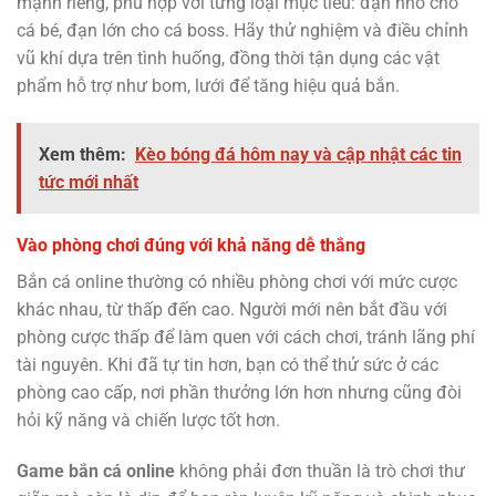
mạnh riêng, phù hợp với từng loại mục tiêu: đạn nhỏ cho
cá bé, đạn lớn cho cá boss. Hãy thử nghiệm và điều chỉnh
vũ khí dựa trên tình huống, đồng thời tận dụng các vật
phẩm hỗ trợ như bom, lưới để tăng hiệu quả bắn.
Xem thêm:
Kèo bóng đá hôm nay và cập nhật các tin
tức mới nhất
Vào phòng chơi đúng với khả năng dễ thắng
Bắn cá online thường có nhiều phòng chơi với mức cược
khác nhau, từ thấp đến cao. Người mới nên bắt đầu với
phòng cược thấp để làm quen với cách chơi, tránh lãng phí
tài nguyên. Khi đã tự tin hơn, bạn có thể thử sức ở các
phòng cao cấp, nơi phần thưởng lớn hơn nhưng cũng đòi
hỏi kỹ năng và chiến lược tốt hơn.
Game bắn cá online
không phải đơn thuần là trò chơi thư