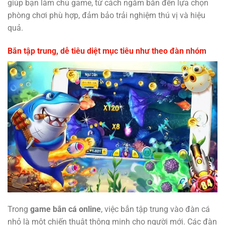
giúp bạn làm chủ game, từ cách ngắm bắn đến lựa chọn
phòng chơi phù hợp, đảm bảo trải nghiệm thú vị và hiệu
quả.
Bắn tập trung, dễ tiêu diệt mục tiêu như theo đàn nhóm
Trong
game bắn cá online
, việc bắn tập trung vào đàn cá
nhỏ là một chiến thuật thông minh cho người mới. Các đàn