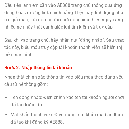
Đầu tiên, anh em cần vào AE888 trang chủ thông qua ứng
dụng hoặc đường link chính hãng. Hiện nay, tình trạng nhà
cái giả mạo, lừa đảo người chơi đang xuất hiện ngày càng
nhiều nên hãy thật cảnh giác khi tìm kiếm và truy cập.
Sau khi vào trang chủ, hãy nhấn nút ‘’đăng nhập’’. Sau thao
tác này, biểu mẫu truy cập tài khoản thành viên sẽ hiển thị
trên màn hình.
Bước 2: Nhập thông tin tài khoản
Nhập thật chính xác thông tin vào biểu mẫu theo đúng yêu
cầu từ hệ thống gồm:
Tên đăng nhập: Điền chính xác tên tài khoản người chơi
đã tạo trước đó.
Mật khẩu thành viên: Điền đúng mật khẩu mà bản thân
đã tạo khi đăng ký AE888.