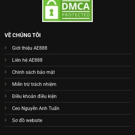
VỀ CHÚNG TÔI
Giới thiệu AE888
Liên hệ AE888
Chính sách bảo mật
Miễn trừ trách nhiệm
Điều khoản điều kiện
Ceo Nguyễn Anh Tuấn
Sơ đồ website