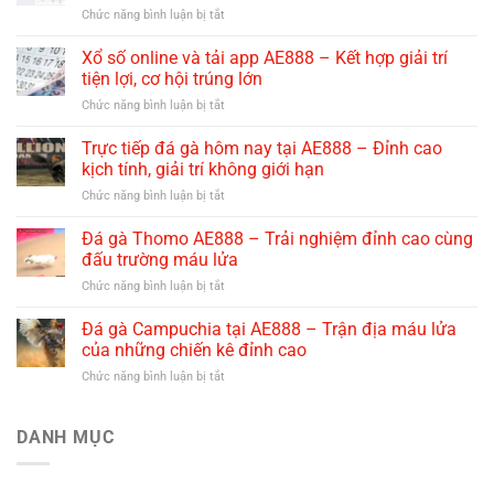
thắng
lợi
Chức năng bình luận bị tắt
ở
tại
cho
từng
Dự
AE888
người
phút
đoán
Xổ số online và tải app AE888 – Kết hợp giải trí
–
chơi
giây
xổ
Tiện
tiện lợi, cơ hội trúng lớn
đam
số
lợi,
mê
Chức năng bình luận bị tắt
ở
hôm
an
lô
Xổ
nay
toàn
đề
số
Trực tiếp đá gà hôm nay tại AE888 – Đỉnh cao
tại
và
online
online
AE888
kịch tính, giải trí không giới hạn
cơ
và
–
hội
Chức năng bình luận bị tắt
ở
tải
Bí
trúng
Trực
app
quyết
lớn
tiếp
Đá gà Thomo AE888 – Trải nghiệm đỉnh cao cùng
AE888
tăng
mỗi
đá
–
đấu trường máu lửa
tỷ
ngày
gà
Kết
lệ
Chức năng bình luận bị tắt
ở
hôm
hợp
trúng
Đá
nay
giải
thưởng
gà
Đá gà Campuchia tại AE888 – Trận địa máu lửa
tại
trí
Thomo
AE888
của những chiến kê đỉnh cao
tiện
AE888
–
lợi,
Chức năng bình luận bị tắt
ở
–
Đỉnh
cơ
Đá
Trải
cao
hội
gà
nghiệm
kịch
trúng
Campuchia
DANH MỤC
đỉnh
tính,
lớn
tại
cao
giải
AE888
cùng
trí
–
đấu