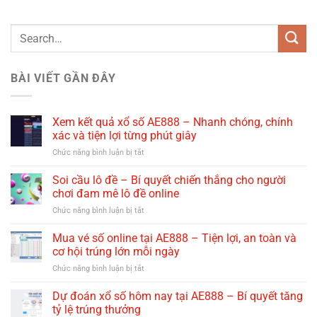
BÀI VIẾT GẦN ĐÂY
Xem kết quả xổ số AE888 – Nhanh chóng, chính
xác và tiện lợi từng phút giây
Chức năng bình luận bị tắt
ở
Xem
kết
Soi cầu lô đề – Bí quyết chiến thắng cho người
quả
chơi đam mê lô đề online
xổ
Chức năng bình luận bị tắt
ở
số
Soi
AE888
cầu
Mua vé số online tại AE888 – Tiện lợi, an toàn và
–
lô
Nhanh
cơ hội trúng lớn mỗi ngày
đề
chóng,
Chức năng bình luận bị tắt
ở
–
chính
Mua
Bí
xác
vé
Dự đoán xổ số hôm nay tại AE888 – Bí quyết tăng
quyết
và
số
chiến
tỷ lệ trúng thưởng
tiện
online