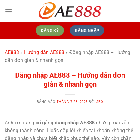
Bỏ
qua
nội
dung
ĐĂNG KÝ
ĐĂNG NHẬP
AE888
»
Hướng dẫn AE888
»
Đăng nhập AE888 – Hướng
dẫn đơn giản & nhanh gọn
Đăng nhập AE888 – Hướng dẫn đơn
giản & nhanh gọn
ĐĂNG VÀO
THÁNG 7 28, 2025
BỞI
SEO
Anh em đang cố gắng
đăng nhập AE888
nhưng mãi vẫn
không thành công. Hoặc gặp lỗi khiến tài khoản không thể
đăng nhập và chưa biết khắc phục thế nào. Vậy còn chần