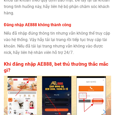
khóa tài khoản theo quy định bảo mật. Để lấy lại tài khoản
trong tình huống này, hãy liên hệ bộ phận chăm sóc khách
hàng.
Đăng nhập AE888 không thành công
Nếu đã nhập đúng thông tin nhưng vẫn không thể truy cập
vào hệ thống. Vậy hãy tải lại trang rồi tiếp tục truy cập tài
khoản. Nếu đã tải lại trang nhưng vẫn không vào được
nick, hãy liên hệ nhân viên hỗ trợ 24/7.
Khi đăng nhập AE888, bet thủ thường thắc mắc
gì?