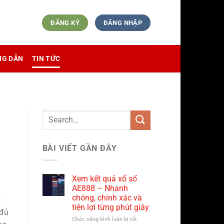
ĐĂNG KÝ
ĐĂNG NHẬP
G DẪN
TIN TỨC
BÀI VIẾT GẦN ĐÂY
Xem kết quả xổ số
AE888 – Nhanh
chóng, chính xác và
t
tiện lợi từng phút giây
 đủ
Chức năng bình luận bị tắt
ở