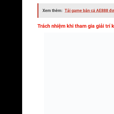
Xem thêm:
Tải game bắn cá AE888 đơn 
Trách nhiệm khi tham gia giải trí