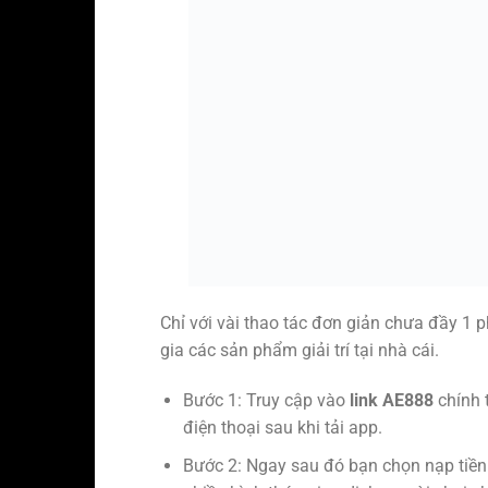
Chỉ với vài thao tác đơn giản chưa đầy 1 p
gia các sản phẩm giải trí tại nhà cái.
Bước 1: Truy cập vào
link AE888
chính t
điện thoại sau khi tải app.
Bước 2: Ngay sau đó bạn chọn nạp tiền 