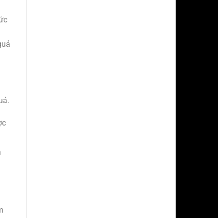
hức
quả
uả.
ợc
n
m