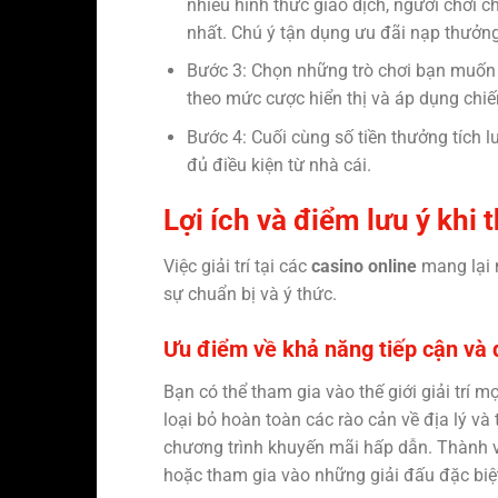
nhiều hình thức giao dịch, người chơi 
nhất. Chú ý tận dụng ưu đãi nạp thưởn
Bước 3: Chọn những trò chơi bạn muốn
theo mức cược hiển thị và áp dụng chiế
Bước 4: Cuối cùng số tiền thưởng tích 
đủ điều kiện từ nhà cái.
Lợi ích và điểm lưu ý khi 
Việc giải trí tại các
casino online
mang lại 
sự chuẩn bị và ý thức.
Ưu điểm về khả năng tiếp cận và 
Bạn có thể tham gia vào thế giới giải trí mọ
loại bỏ hoàn toàn các rào cản về địa lý và
chương trình khuyến mãi hấp dẫn. Thành v
hoặc tham gia vào những giải đấu đặc biệt