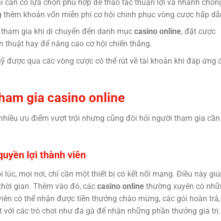
chỉ cần có lựa chọn phù hợp để thao tác thuận lợi và nhanh chón
g thêm khoản vốn miễn phí cơ hội chinh phục vòng cược hấp dẫ
 tham gia khi di chuyển đến danh mục
casino online
, đặt cược
n thuật hay để nâng cao cơ hội chiến thắng.
luỹ được qua các vòng cược có thể rút về tài khoản khi đáp ứng 
tham gia casino online
nhiều ưu điểm vượt trội nhưng cũng đòi hỏi người tham gia cần
quyền lợi thành viên
i lúc, mọi nơi, chỉ cần một thiết bị có kết nối mạng. Điều này gi
 thời gian. Thêm vào đó, các
casino online
thường xuyên có nhữ
iên có thể nhận được tiền thưởng chào mừng, các gói hoàn trả,
 với các trò chơi như đá gà để nhận những phần thưởng giá trị.