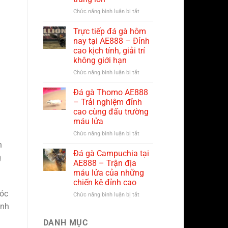
cơ
nay
hội
tại
Chức năng bình luận bị tắt
ở
trúng
AE888
Xổ
lớn
–
số
Trực tiếp đá gà hôm
mỗi
Bí
online
nay tại AE888 – Đỉnh
ngày
quyết
và
cao kịch tính, giải trí
tăng
tải
không giới hạn
tỷ
app
lệ
AE888
Chức năng bình luận bị tắt
ở
trúng
–
Trực
thưởng
Kết
tiếp
Đá gà Thomo AE888
hợp
đá
– Trải nghiệm đỉnh
giải
gà
cao cùng đấu trường
trí
hôm
máu lửa
tiện
nay
lợi,
tại
Chức năng bình luận bị tắt
ở
cơ
AE888
Đá
h
hội
–
gà
Đá gà Campuchia tại
g
trúng
Đỉnh
Thomo
AE888 – Trận địa
lớn
cao
AE888
máu lửa của những
kịch
–
chiến kê đỉnh cao
tính,
Trải
sóc
giải
nghiệm
Chức năng bình luận bị tắt
ở
trí
đỉnh
Đá
inh
không
cao
gà
giới
cùng
Campuchia
DANH MỤC