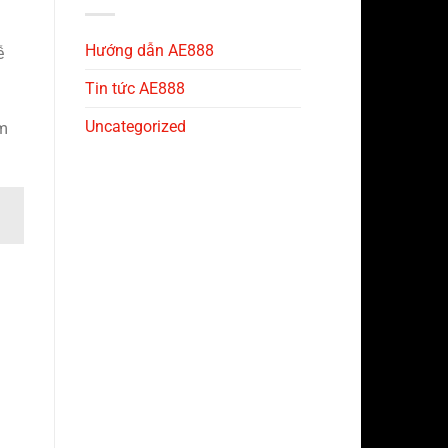
hạn
đấu
tại
trường
AE888
máu
–
Hướng dẫn AE888
ễ
lửa
Trận
địa
Tin tức AE888
máu
lửa
của
Uncategorized
ảm
những
chiến
kê
đỉnh
cao