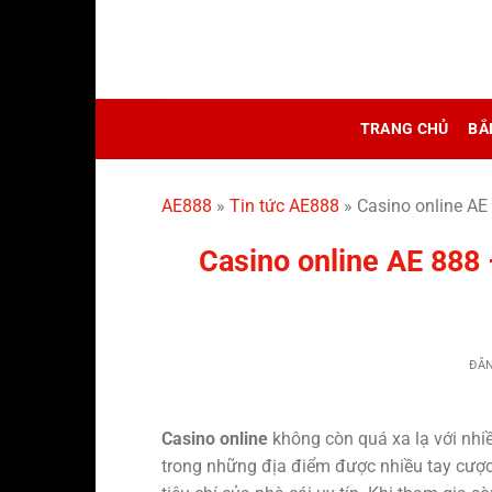
Bỏ
qua
nội
dung
TRANG CHỦ
BẮ
AE888
»
Tin tức AE888
»
Casino online AE
Casino online AE 888
ĐĂ
Casino online
không còn quá xa lạ với nhiề
trong những địa điểm được nhiều tay cược